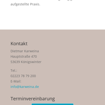
aufgestellte Praxis.
Kontakt
Dietmar Karweina
Hauptstraße 470
53639 Königswinter
Tel.:
02223 78 79 200
E-Mail:
info@karweina.de
Terminvereinbarung