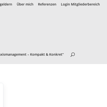
geldern
Über mich
Referenzen
Login Mitgliederbereich
axismanagement – Kompakt & Konkret“