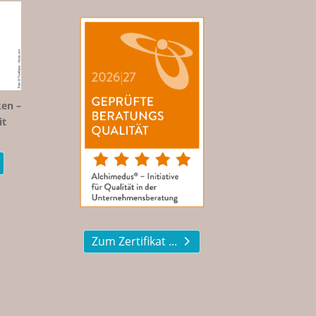
en –
it
Zum Zertifikat ...